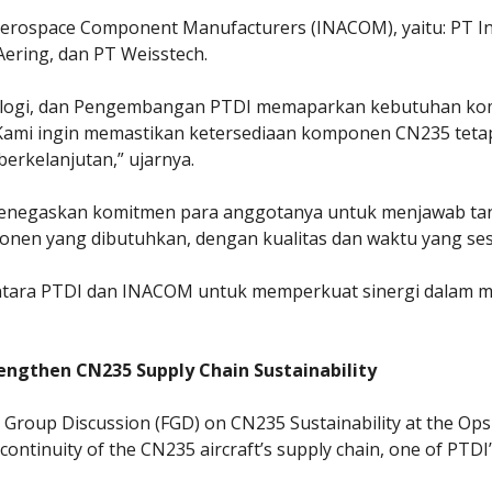
Aerospace Component Manufacturers (INACOM), yaitu: PT I
ering, dan PT Weisstech.
ologi, dan Pengembangan PTDI memaparkan kebutuhan ko
. “Kami ingin memastikan ketersediaan komponen CN235 teta
erkelanjutan,” ujarnya.
enegaskan komitmen para anggotanya untuk menjawab tan
n yang dibutuhkan, dengan kualitas dan waktu yang sesu
tara PTDI dan INACOM untuk memperkuat sinergi dalam me
engthen CN235 Supply Chain Sustainability
s Group Discussion (FGD) on CN235 Sustainability at the O
 continuity of the CN235 aircraft’s supply chain, one of PTDI