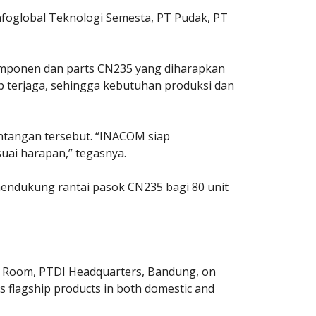
nfoglobal Teknologi Semesta, PT Pudak, PT
mponen dan parts CN235 yang diharapkan
p terjaga, sehingga kebutuhan produksi dan
tangan tersebut. “INACOM siap
ai harapan,” tegasnya.
ndukung rantai pasok CN235 bagi 80 unit
ps Room, PTDI Headquarters, Bandung, on
’s flagship products in both domestic and